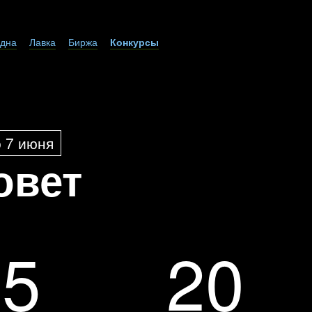
дна
Лавка
Биржа
Конкурсы
о 7 июня
овет
75
20